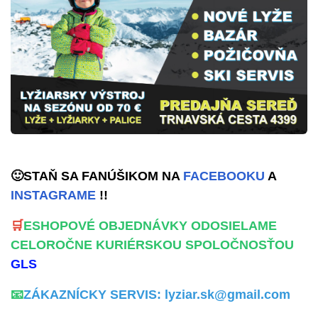
🙂STAŇ SA FANÚŠIKOM NA
FACEBOOKU
A
INSTAGRAME
!!
🛒
ESHOPOVÉ OBJEDNÁVKY ODOSIELAME
CELOROČNE KURIÉRSKOU SPOLOČNOSŤOU
GLS
📧
ZÁKAZNÍCKY SERVIS: lyziar.sk@gmail.com