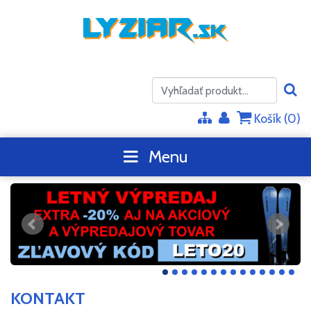
Košík (
0
)
Menu
KONTAKT