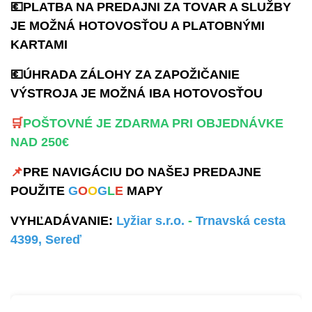
💶PLATBA NA PREDAJNI ZA TOVAR A SLUŽBY
JE MOŽNÁ HOTOVOSŤOU A PLATOBNÝMI
KARTAMI
💶ÚHRADA ZÁLOHY ZA ZAPOŽIČANIE
VÝSTROJA JE MOŽNÁ IBA HOTOVOSŤOU
🛒
POŠTOVNÉ JE ZDARMA PRI OBJEDNÁVKE
NAD 250€
📌
PRE NAVIGÁCIU DO NAŠEJ PREDAJNE
POUŽITE
G
O
O
G
L
E
MAPY
VYHĽADÁVANIE:
Lyžiar s.r.o.
-
Trnavská cesta
4399, Sereď