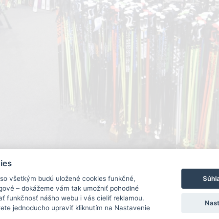
ies
Súhl
 so všetkým budú uložené cookies funkčné,
ingové – dokážeme vám tak umožniť pohodlné
ť funkčnosť nášho webu i vás cieliť reklamou.
Nast
ete jednoducho upraviť kliknutím na Nastavenie
VŠEOBECNÉ OBCHODNÉ PODMIENKY