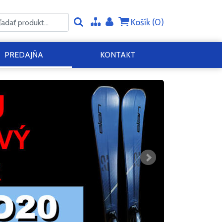
Košík (
0
)
PREDAJŇA
KONTAKT