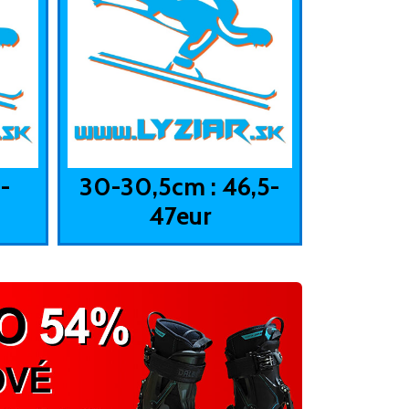
-
30-30,5cm : 46,5-
47eur