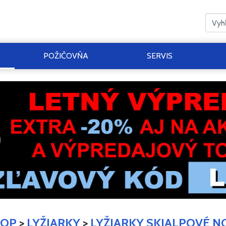
POŽIČOVŇA
SERVIS
HOP
>
LYŽIARKY
>
LYŽIARKY SKIALPOVÉ N