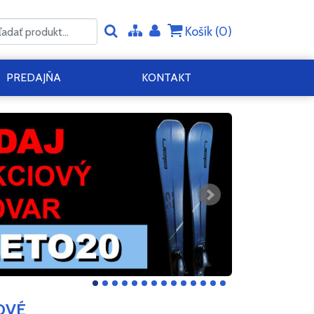
Košík (
0
)
PREDAJŇA
KONTAKT
OVÉ