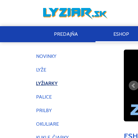
PREDAJŇA
ESHOP
NOVINKY
LYŽE
LYŽIARKY
PALICE
PRILBY
OKULIARE
ES
KUKLE, ČIAPKY