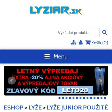
Košík (
0
)
Menu
ESHOP
>
LYŽE
>
LYŽE JUNIOR POUŽITÉ