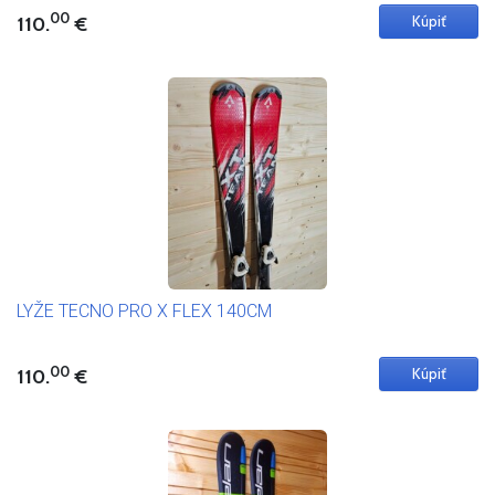
00
110.
€
LYŽE TECNO PRO X FLEX 140CM
00
110.
€