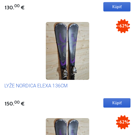
00
130.
€
-62%
LYŽE NORDICA ELEXA 136CM
00
150.
€
-62%