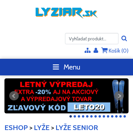
Košík (
0
)
Menu
ESHOP
>
LYŽE
>
LYŽE SENIOR