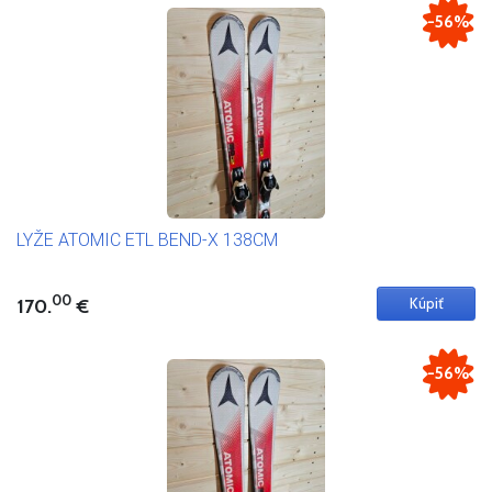
-56%
LYŽE ATOMIC ETL BEND-X 138CM
00
170.
€
-56%