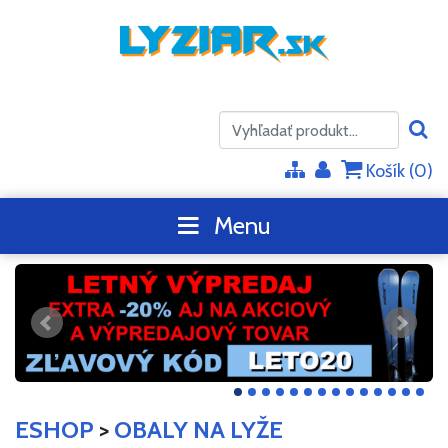
Košík (
0
)
Menu
ESHOP
>
OBALY NA LYŽE