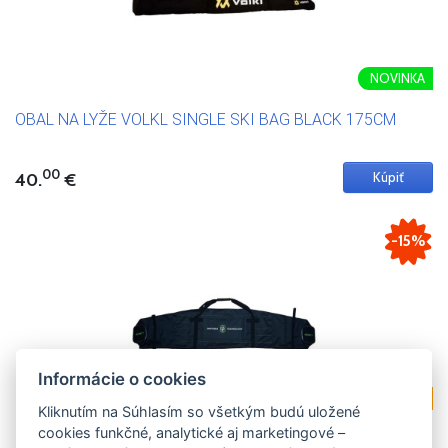
NOVINKA
OBAL NA LYŽE VOLKL SINGLE SKI BAG BLACK 175CM
00
40.
€
-15%
Informácie o cookies
AKCIA
Kliknutím na Súhlasím so všetkým budú uložené
cookies funkčné, analytické aj marketingové –
OBAL NA LYŽE ELAN AMPHIBIO 4D DOUBLE SKI BAG