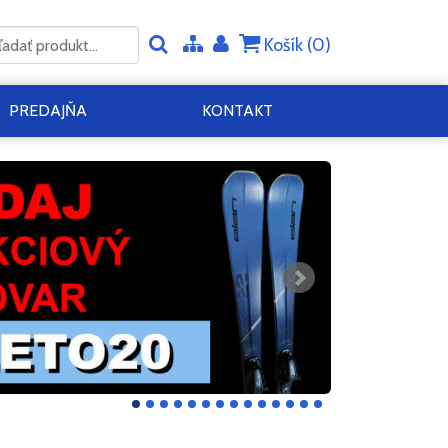
Košík (
0
)
PREDAJŇA
KONTAKT