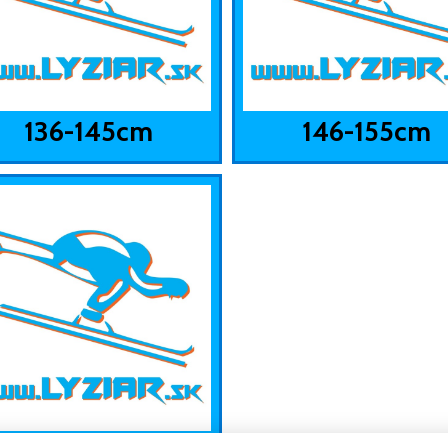
136-145cm
146-155cm