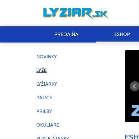
PREDAJŇA
ESHOP
NOVINKY
LYŽE
LYŽIARKY
PALICE
PRILBY
OKULIARE
ES
KUKLE, ČIAPKY