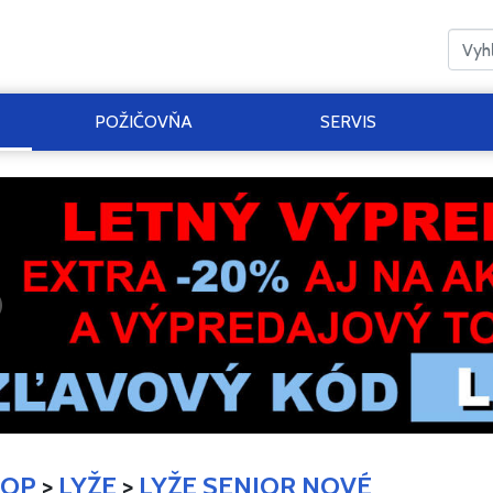
POŽIČOVŇA
SERVIS
HOP
>
LYŽE
>
LYŽE SENIOR NOVÉ