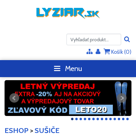
Košík (
0
)
Menu
ESHOP
>
SUŠIČE