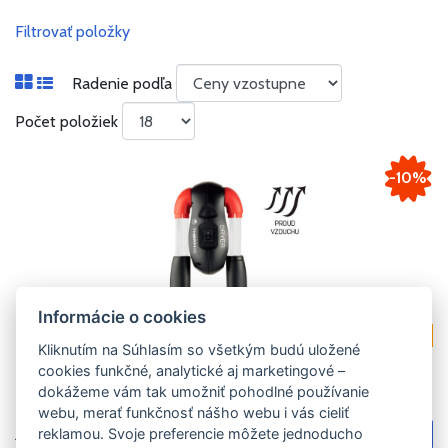
Filtrovať položky
Radenie podľa
Počet položiek
-10%
Informácie o cookies
AKCIA
Kliknutím na Súhlasím so všetkým budú uložené
cookies funkčné, analytické aj marketingové –
SUŠIČ TOPÁNOK THERM-IC DRYER V2 (230V)
dokážeme vám tak umožniť pohodlné používanie
webu, merať funkčnosť nášho webu i vás cieliť
00
reklamou. Svoje preferencie môžete jednoducho
45.
€