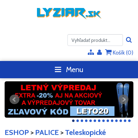
Košík (
0
)
Menu
ESHOP
>
PALICE
>
Teleskopické