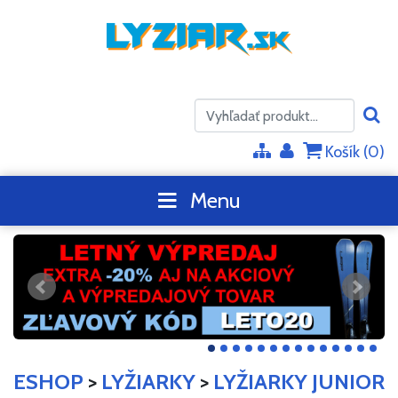
Košík (
0
)
Menu
ESHOP
>
LYŽIARKY
>
LYŽIARKY JUNIOR