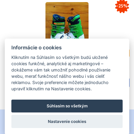
-25%
Informácie o cookies
AKCIA
Kliknutím na Súhlasím so všetkým budú uložené
cookies funkčné, analytické aj marketingové –
LYŽIARKY DALBELLO DRS 60 JR WHITE-RACE GREEN
dokážeme vám tak umožniť pohodlné používanie
24MP ---MODEL 2025---
webu, merať funkčnosť nášho webu i vás cieliť
00
reklamou. Svoje preferencie môžete jednoducho
135.
€
upraviť kliknutím na Nastavenie cookies.
Súhlasím so všetkým
VŠEOBECNÉ OBCHODNÉ PODMIENKY
Nastavenie cookies