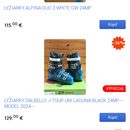
LYŽIARKY ALPINA DUO 3 WHITE GW 24MP
00
115.
€
-36%
VÝPREDAJ
LYŽIARKY DALBELLO J-TOUR UNI LAGUNA-BLACK 24MP---
MODEL 2024---
00
129.
€