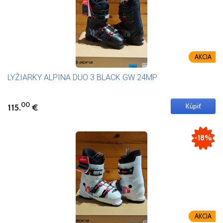
AKCIA
LYŽIARKY ALPINA DUO 3 BLACK GW 24MP
00
115.
€
-18%
AKCIA