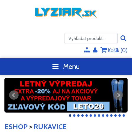
Košík (
0
)
Menu
ESHOP
>
RUKAVICE