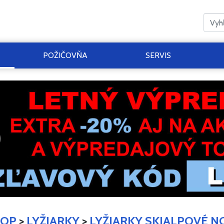
POŽIČOVŇA
SERVIS
HOP
>
LYŽIARKY
>
LYŽIARKY SKIALPOVÉ N