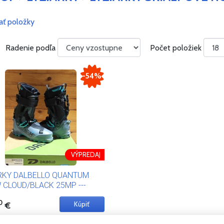
vať položky
Radenie podľa
Počet položiek
-54%
VÝPREDAJ
RKY DALBELLO QUANTUM
 CLOUD/BLACK 25MP ---
 2023---
0
€