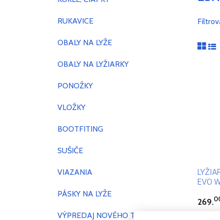
RUKAVICE
Filtro
OBALY NA LYŽE
OBALY NA LYŽIARKY
PONOŽKY
VLOŽKY
BOOTFITING
SUŠIČE
VIAZANIA
LYŽIA
EVO W
MODEL
PÁSKY NA LYŽE
0
269.
VÝPREDAJ NOVÉHO TOVARU