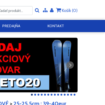
Košík (
0
)
PREDAJŇA
KONTAKT
OVÉ
>
25-25,5cm : 39-40eur