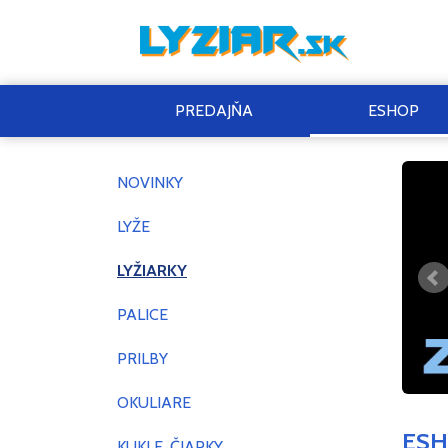
PREDAJŇA
ESHOP
NOVINKY
LYŽE
LYŽIARKY
PALICE
PRILBY
OKULIARE
ES
KUKLE, ČIAPKY