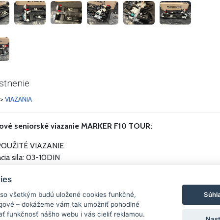
stnenie
>
VIAZANIA
pové seniorské viazanie MARKER F10 TOUR:
 POUŽITÉ VIAZANIE
cia sila: 03-10DIN
bŕzd: 90mm
ies
 veľkosti lyžiarky: 305-365mm
Súhl
 so všetkým budú uložené cookies funkčné,
ingové – dokážeme vám tak umožniť pohodlné
ť funkčnosť nášho webu i vás cieliť reklamou.
Nast