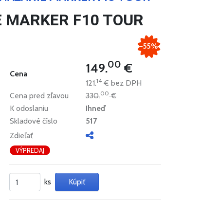
E MARKER F10 TOUR
-55%
00
149.
€
Cena
14
121.
€
bez DPH
00
Cena pred zľavou
330.
€
K odoslaniu
Ihneď
Skladové číslo
517
Zdieľať
VÝPREDAJ
ks