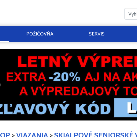
POŽIČOVŇA
SERVIS
HOP
>
VIAZANIA
>
SKIALPOVÉ SENIORSKÉ 