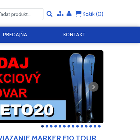
Košík (
0
)
PREDAJŇA
KONTAKT
VIAZANIE MARKER F10 TOUR