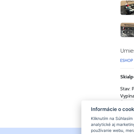
Umie
ESHOP
Skial
Stav:
Vypína
Šírka 
Informácie o cook
Rozsah
Kliknutím na Súhlasím
analytické aj market
používanie webu, mera