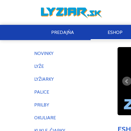
PREDAJŇA
ESHOP
NOVINKY
LYŽE
LYŽIARKY
PALICE
PRILBY
OKULIARE
ES
KUKLE, ČIAPKY